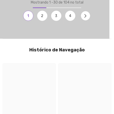
Mostrando
1
-
30
de 104 no total
1
2
3
4
Histórico de Navegação