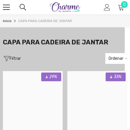
0
0
Pular para o conteúdo
ite
Início
CAPA PARA CADEIRA DE JANTAR
CAPA PARA CADEIRA DE JANTAR
Filtrar
Ordenar
29%
33%