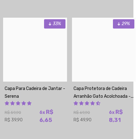
33%
29%
Capa Para Cadeira de Jantar -
Capa Protetora de Cadeira
Serena
Arranhão Gato Acolchoada -
Cinza Chumbo
R$
R$
6x
6x
R$ 59,90
R$ 69,90
6,65
8,31
R$ 39,90
R$ 49,90