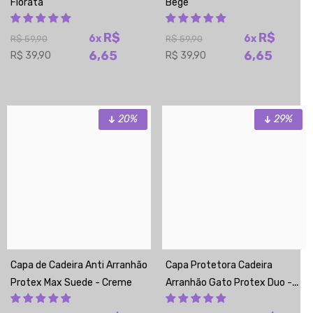
Florata
Bege
R$
R$
6x
6x
R$ 59,90
R$ 59,90
6,65
6,65
R$ 39,90
R$ 39,90
20%
29%
Capa de Cadeira Anti Arranhão
Capa Protetora Cadeira
Protex Max Suede - Creme
Arranhão Gato Protex Duo -
Avelã