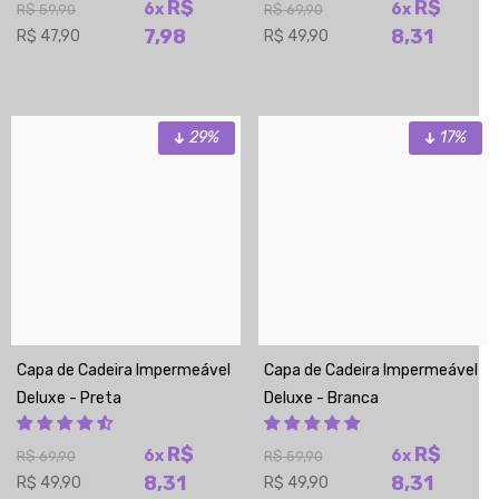
R$
R$
6x
6x
R$ 59,90
R$ 69,90
7,98
8,31
R$ 47,90
R$ 49,90
29%
17%
Capa de Cadeira Impermeável
Capa de Cadeira Impermeável
Deluxe - Preta
Deluxe - Branca
R$
R$
6x
6x
R$ 69,90
R$ 59,90
8,31
8,31
R$ 49,90
R$ 49,90