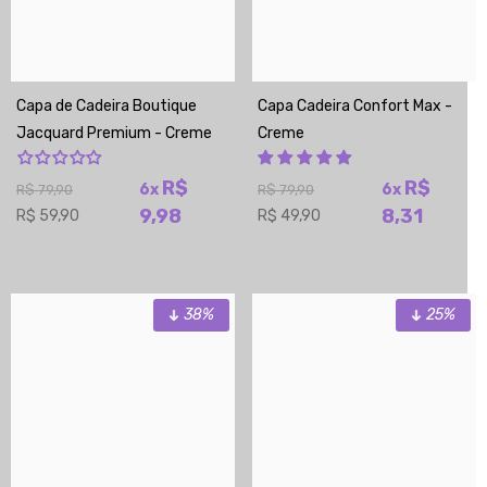
Capa de Cadeira Boutique
Capa Cadeira Confort Max -
Jacquard Premium - Creme
Creme
R$
R$
6x
6x
R$ 79,90
R$ 79,90
9,98
8,31
R$ 59,90
R$ 49,90
38%
25%