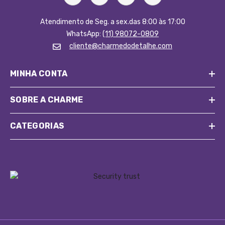
Ideais para lares com crianças e pets, as capas evitam que
Atendimento de Seg. a sex.das 8:00 às 17:00
líquidos, alimentos ou pelos danifiquem o estofado original.
WhatsApp:
(11) 98072-0809
Em poucos minutos, sua sala de jantar pode ganhar um
cliente@charmedodetalhe.com
novo visual, sem precisar trocar os móveis.
Modelos elásticos que se adaptam a diferentes tamanhos e
MINHA CONTA
formatos de cadeira, garantindo um visual elegante e
uniforme.
A maioria das capas pode ser lavada na máquina, seca
SOBRE A CHARME
rápido e permanece bonita por muito tempo.
É muito mais barato trocar as capas do que reformar ou
CATEGORIAS
comprar novas cadeiras. Além disso, você pode variar
conforme a estação ou ocasião.
O que você precisa saber antes de comprar
Para garantir que sua
capa para cadeira
de jantar
fique
perfeita, vale prestar atenção em alguns detalhes antes de
finalizar sua compra. Assim, você evita trocas desnecessárias e
garante o resultado ideal: