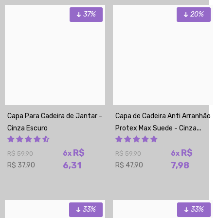
37%
20%
Capa Para Cadeira de Jantar -
Capa de Cadeira Anti Arranhão
Cinza Escuro
Protex Max Suede - Cinza
Claro
R$
R$
6x
6x
R$ 59,90
R$ 59,90
6,31
7,98
R$ 37,90
R$ 47,90
33%
33%