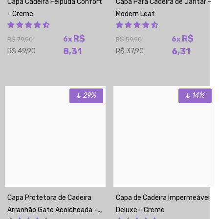
Capa Cadeira Felpuda Confort
Capa Para Cadeira de Jantar -
- Creme
Modern Leaf
R$
R$
6x
6x
R$ 79,90
R$ 59,90
8,31
6,31
R$ 49,90
R$ 37,90
29%
14%
Capa Protetora de Cadeira
Capa de Cadeira Impermeável
Arranhão Gato Acolchoada -
Deluxe - Creme