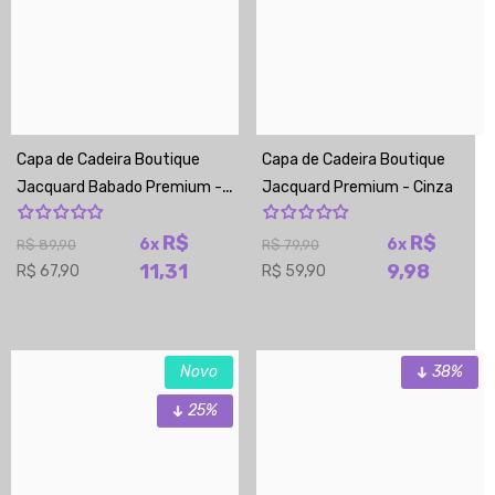
Capa de Cadeira Boutique
Capa de Cadeira Boutique
Jacquard Babado Premium -
Jacquard Premium - Cinza
Cinza
R$
R$
6x
6x
R$ 89,90
R$ 79,90
11,31
9,98
R$ 67,90
R$ 59,90
Novo
38%
25%