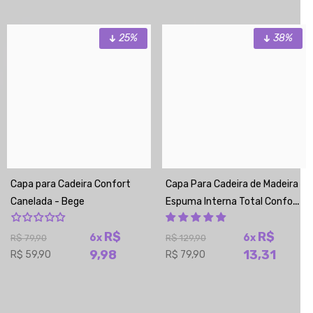
25%
38%
Capa para Cadeira Confort
Capa Para Cadeira de Madeira
Canelada - Bege
Espuma Interna Total Confort
- Cinza Chumbo
R$
R$
6x
6x
R$ 79,90
R$ 129,90
9,98
13,31
R$ 59,90
R$ 79,90