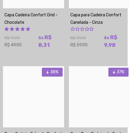
Capa Cadeira Confort Grid -
Capa para Cadeira Confort
Chocolate
Canelada - Cinza
R$
R$
6x
6x
R$ 79,90
R$ 79,90
8,31
9,98
R$ 49,90
R$ 59,90
38%
37%