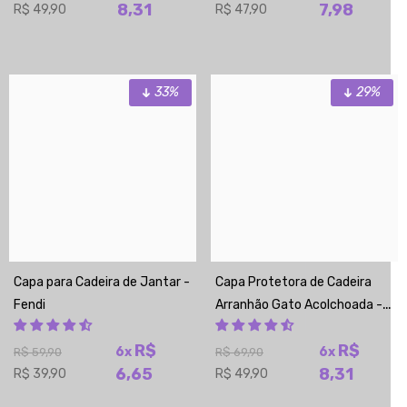
8,31
7,98
R$ 49,90
R$ 47,90
33%
29%
Capa para Cadeira de Jantar -
Capa Protetora de Cadeira
Fendi
Arranhão Gato Acolchoada -
Avelã
R$
R$
6x
6x
R$ 59,90
R$ 69,90
6,65
8,31
R$ 39,90
R$ 49,90