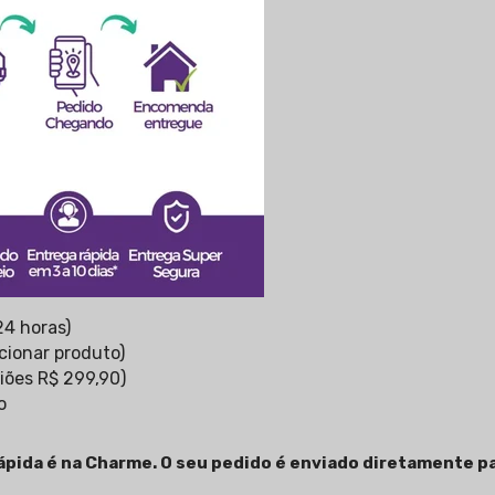
24 horas)
cionar produto)
iões R$ 299,90)
o
Rápida é na Charme. O seu pedido é enviado diretamente p