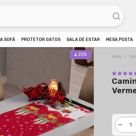
A SOFÁ
PROTETOR GATOS
SALA DE ESTAR
MESA POSTA
25%
Início
Cam
Camin
Verme
Diminuir
quantida
para