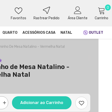
0
0
i
Rastrear Pedido
Favoritos
Área Cliente
Carrinho
QUARTO
ACESSÓRIOS CASA
NATAL
OUTLET
inho De Mesa Natalino - Vermelha Natal
ho de Mesa Natalino -
lha Natal
Adicionar ao Carrinho
Aumentar
de
quantidade
para